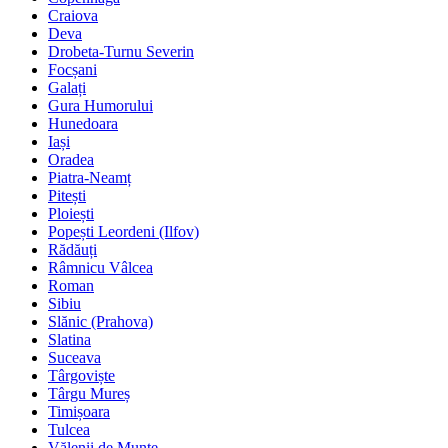
Craiova
Deva
Drobeta-Turnu Severin
Focșani
Galați
Gura Humorului
Hunedoara
Iași
Oradea
Piatra-Neamț
Pitești
Ploiești
Popești Leordeni (Ilfov)
Rădăuți
Râmnicu Vâlcea
Roman
Sibiu
Slănic (Prahova)
Slatina
Suceava
Târgoviște
Târgu Mureș
Timișoara
Tulcea
Vălenii de Munte