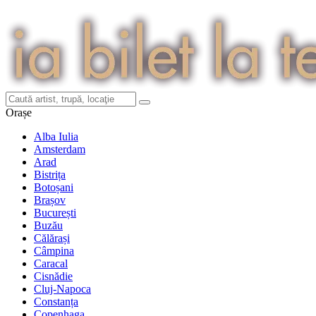
Orașe
Alba Iulia
Amsterdam
Arad
Bistrița
Botoșani
Brașov
București
Buzău
Călărași
Câmpina
Caracal
Cisnădie
Cluj-Napoca
Constanța
Copenhaga