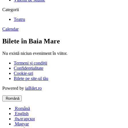
Categorii
Teatru
Calendar
Bilete în Baia Mare
Nu există niciun eveniment în viitor.
Termeni și condiții
Confidențialitate
Cookie-uri
Bilete pe site-ul tău
Powered by
iaBilet.ro
Română
Română
English
български
Magyar