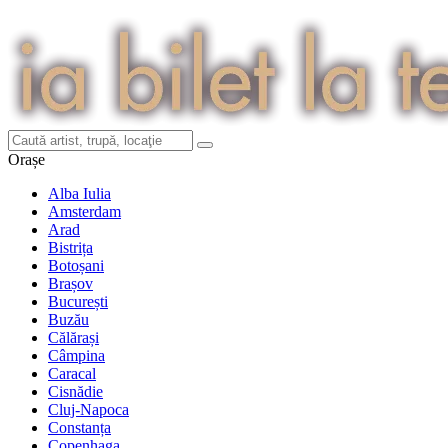
Orașe
Alba Iulia
Amsterdam
Arad
Bistrița
Botoșani
Brașov
București
Buzău
Călărași
Câmpina
Caracal
Cisnădie
Cluj-Napoca
Constanța
Copenhaga