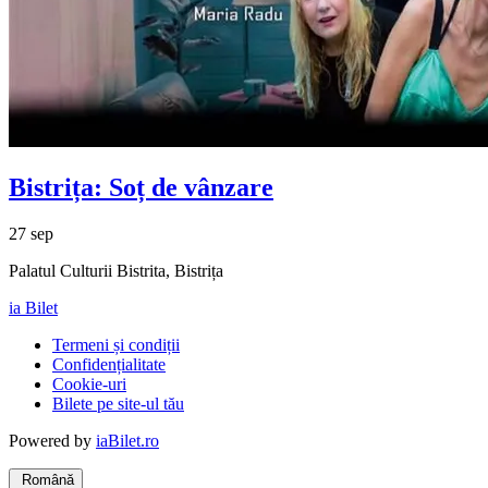
Bistrița: Soț de vânzare
27 sep
Palatul Culturii Bistrita, Bistrița
ia Bilet
Termeni și condiții
Confidențialitate
Cookie-uri
Bilete pe site-ul tău
Powered by
iaBilet.ro
Română