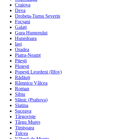
Craiova
Deva
Drobeta-Turnu Severin
Focșani
Galați
Gura Humorului
Hunedoara
Iași
Oradea
Piatra-Neamț
Pitești
Ploiești
Popești Leordeni (Ilfov)
Rădăuți
Râmnicu Vâlcea
Roman
Sibiu
Slănic (Prahova)
Slatina
Suceava
Târgoviște
Târgu Mureș
Timișoara
Tulcea
Vălenii de Munte